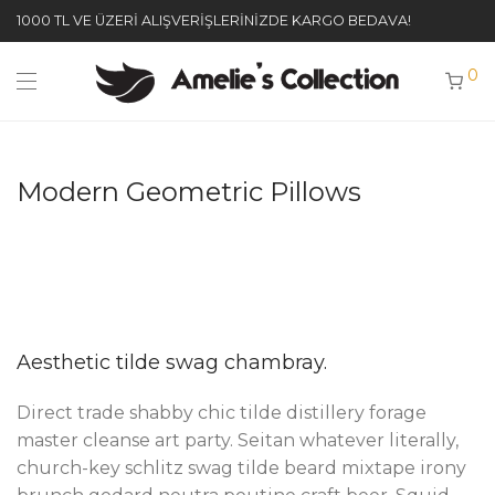
1000 TL VE ÜZERİ ALIŞVERİŞLERİNİZDE KARGO BEDAVA!
0
Modern Geometric Pillows
Aesthetic tilde swag chambray.
Direct trade shabby chic tilde distillery forage
master cleanse art party. Seitan whatever literally,
church-key schlitz swag tilde beard mixtape irony