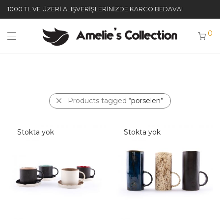
1000 TL VE ÜZERİ ALIŞVERİŞLERİNİZDE KARGO BEDAVA!
0
Products tagged
“porselen”