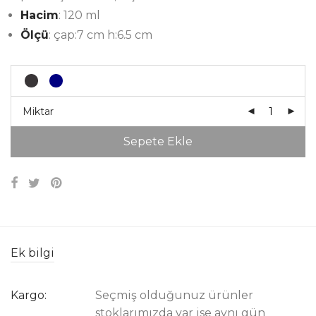
Hacim
: 120 ml
Ölçü
: çap:7 cm h:6.5 cm
Miktar
Sepete Ekle
Ek bilgi
Kargo:
Seçmiş olduğunuz ürünler
stoklarımızda var ise aynı gün