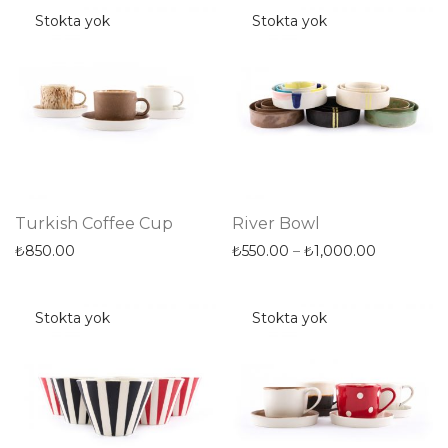
Turkish Coffee Cup
River Bowl
₺
850.00
₺
550.00
–
₺
1,000.00